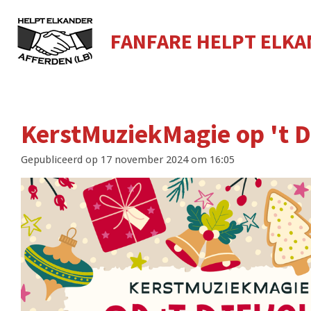
Ga
direct
FANFARE HELPT ELK
naar
de
hoofdinhoud
KerstMuziekMagie op 't 
Gepubliceerd op 17 november 2024 om 16:05