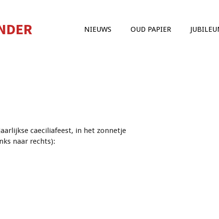
ANDER
NIEUWS
OUD PAPIER
JUBILE
jaarlijkse caeciliafeest, in het zonnetje
inks naar rechts):